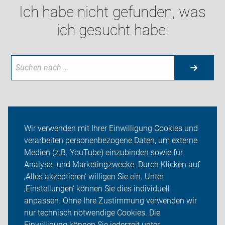
Ich habe nicht gefunden, was
ich gesucht habe:
Neuigkeiten
Wir verwenden mit Ihrer Einwilligung Cookies und
verarbeiten personenbezogene Daten, um externe
ADFC Marbach
Medien (z.B. YouTube) einzubinden sowie für
Analyse- und Marketingzwecke. Durch Klicken auf
Sei dabei
‚Alles akzeptieren‘ willigen Sie ein. Unter
Presse
‚Einstellungen‘ können Sie dies individuell
anpassen. Ohne Ihre Zustimmung verwenden wir
Login
nur technisch notwendige Cookies. Die
Einwilligung können Sie jederzeit unter