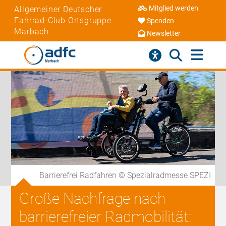
Mitglied werden
Allgemeiner Deutscher
Fahrrad-Club Ortsgruppe
Spenden
Marbach
Newsletter
Barrierefrei Radfahren © Spezialradmesse SPEZI
Große Nachfrage nach
barrierefreier Radmobilität: