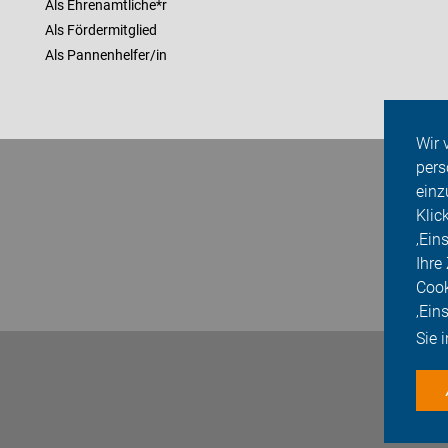
Als Ehrenamtliche*r
Als Fördermitglied
Als Pannenhelfer/in
Wir 
pers
einz
Klic
‚Ein
Ihre
Cook
‚Ein
Sie 