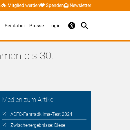
Mitglied werden
Spenden
Newsletter
Sei dabei
Presse
Login
mmen bis 30.
Medien zum Artikel
ADFC-Fahrradklima-Test 2024
Zwischenergebnisse: Diese