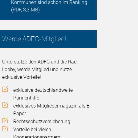
Kommunen sind schon im Ranking
(PDF, 3,3 MB)
Werde ADFC-Mitglied!
Unterstütze den ADFC und die Rad-
Lobby, werde Mitglied und nutze
exklusive Vorteile!
exklusive deutschlandweite
Pannenhilfe
exklusives Mitgliedermagazin als E-
Paper
Rechtsschutzversicherung
Vorteile bei vielen
Kooperationspartnern